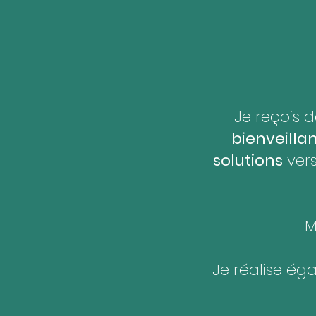
Je reçois 
bienveilla
solutions
ver
M
Je réalise é