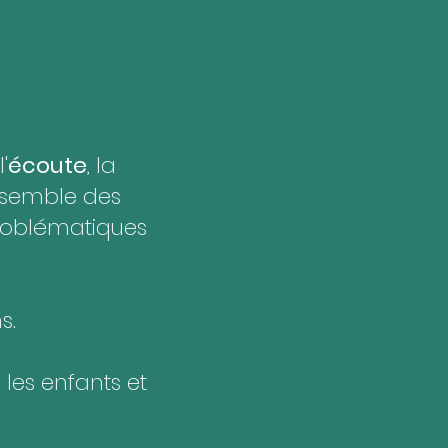
'
écoute
, la
nsemble des
problématiques
s.
 les enfants et